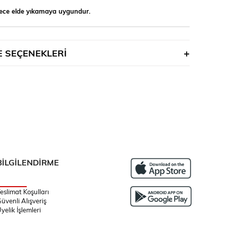
ece elde yıkamaya uygundur.
 SEÇENEKLERI
BİLGİLENDİRME
eslimat Koşulları
üvenli Alışveriş
yelik İşlemleri