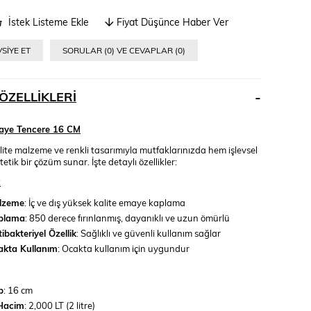
İstek Listeme Ekle
Fiyat Düşünce Haber Ver
SIYE ET
SORULAR (0) VE CEVAPLAR (0)
ÖZELLIKLERI
ye Tencere 16 CM
ite malzeme ve renkli tasarımıyla mutfaklarınızda hem işlevsel
etik bir çözüm sunar. İşte detaylı özellikler:
:
lzeme
: İç ve dış yüksek kalite emaye kaplama
plama
: 850 derece fırınlanmış, dayanıklı ve uzun ömürlü
ibakteriyel Özellik
: Sağlıklı ve güvenli kullanım sağlar
akta Kullanım
: Ocakta kullanım için uygundur
p
: 16 cm
 Hacim
: 2,000 LT (2 litre)