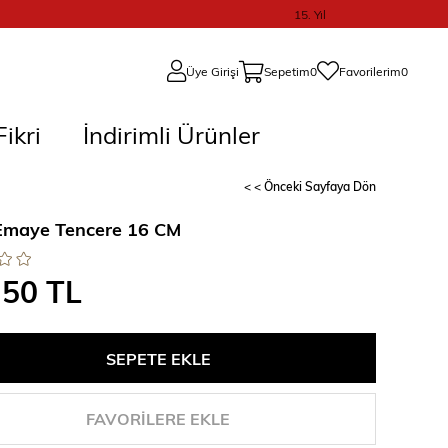
15. Yıl
Üye Girişi
Sepetim
0
Favorilerim
0
ikri
İndirimli Ürünler
< < Önceki Sayfaya Dön
Emaye Tencere 16 CM
,50 TL
FAVORILERE EKLE