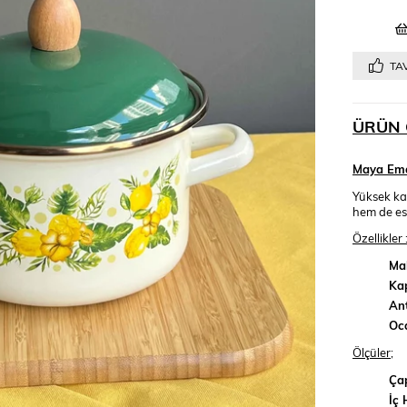
TAV
ÜRÜN 
Maya Ema
Yüksek kal
hem de est
Özellikler 
Ma
Ka
Ant
Oc
Ölçüler;
Ça
İç