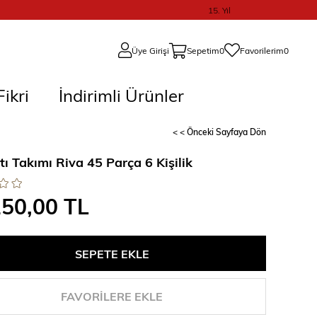
15. Yıl
Üye Girişi
Sepetim
0
Favorilerim
0
ikri
İndirimli Ürünler
< < Önceki Sayfaya Dön
ı Takımı Riva 45 Parça 6 Kişilik
250,00 TL
FAVORILERE EKLE