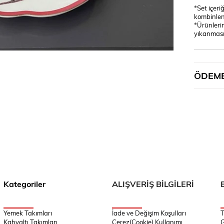
*Set içeri
kombinlen
*Ürünlerin
yıkanması 
ÖDEME
Kategoriler
ALIŞVERİŞ BİLGİLERİ
Yemek Takımları
İade ve Değişim Koşulları
T
Kahvaltı Takımları
Çerez(Cookie) Kullanımı
G