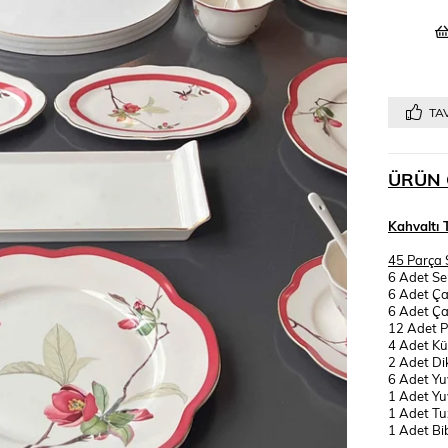
TAV
ÜRÜN 
Kahvaltı 
45 Parça S
6 Adet Se
6 Adet Ça
6 Adet Ça
12 Adet P
4 Adet K
2 Adet D
6 Adet Yu
1 Adet Y
1 Adet Tu
1 Adet Bi