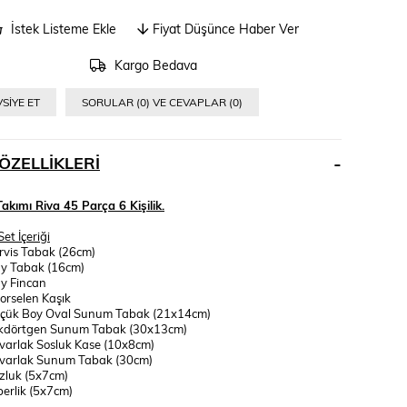
İstek Listeme Ekle
Fiyat Düşünce Haber Ver
Kargo Bedava
SIYE ET
SORULAR (0) VE CEVAPLAR (0)
ÖZELLIKLERI
Takımı Riva 45 Parça 6 Kişilik.
et İçeriği
rvis Tabak (26cm)
y Tabak (16cm)
y Fincan
orselen Kaşık
üçük Boy Oval Sunum Tabak (21x14cm)
ikdörtgen Sunum Tabak (30x13cm)
varlak Sosluk Kase (10x8cm)
uvarlak Sunum Tabak (30cm)
zluk (5x7cm)
berlik (5x7cm)