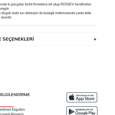
ğinde ki parçalar farklı firmalara ait olup ROSSEV tarafından
miştir.
 düşük ısıda sıvı deterjan ile bulaşık makinasında yada elde
önerilir.
 SEÇENEKLERI
BİLGİLENDİRME
eslimat Koşulları
üvenli Alışveriş