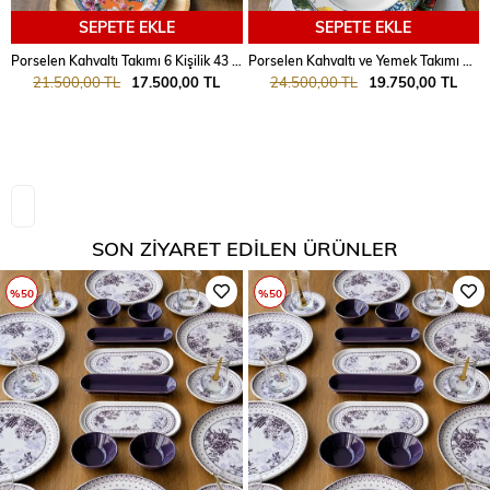
SEPETE EKLE
SEPETE EKLE
Porselen Kahvaltı Takımı 6 Kişilik 43 Parça Floral
Porselen Kahvaltı ve Yemek Takımı 33 Parça 6 Kişilik Italy Garden
21.500,00 TL
17.500,00 TL
24.500,00 TL
19.750,00 TL
SON ZIYARET EDILEN ÜRÜNLER
%50
%50