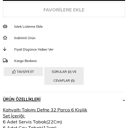
FAVORILERE EKLE
İstek Listeme Ekle
İndirimli Ürün
Fiyat Düşünce Haber Ver
Kargo Bedava
TAVSIYE ET
SORULAR (0) VE
CEVAPLAR (0)
ÜRÜN ÖZELLIKLERI
Kahvaltı Takımı Defne 32 Parça 6 Kişilik
Set İçeriği:
6 Adet Servis Tabak(22Cm)
6 Adet Çay Tabak(12cm)