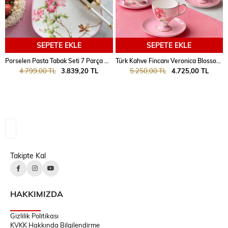
SEPETE EKLE
SEPETE EKLE
Porselen Pasta Tabak Seti 7 Parça Blossom
Türk Kahve Fincanı Veronica Blossom 6 Kişilik 12 Parça
4.799,00 TL
3.839,20 TL
5.250,00 TL
4.725,00 TL
Takipte Kal
HAKKIMIZDA
Gizlilik Politikası
KVKK Hakkında Bilgilendirme