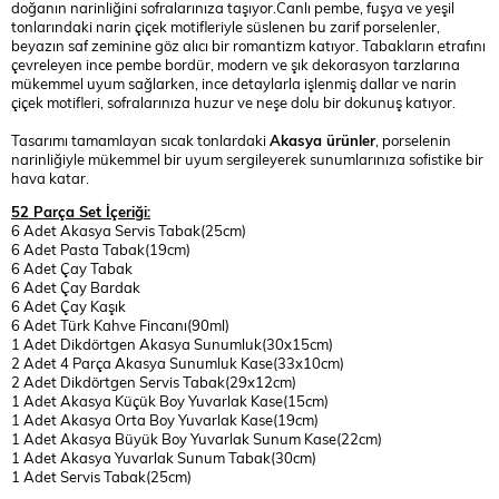
doğanın narinliğini sofralarınıza taşıyor.Canlı pembe, fuşya ve yeşil
tonlarındaki narin çiçek motifleriyle süslenen bu zarif porselenler,
beyazın saf zeminine göz alıcı bir romantizm katıyor. Tabakların etrafını
çevreleyen ince pembe bordür, modern ve şık dekorasyon tarzlarına
mükemmel uyum sağlarken, ince detaylarla işlenmiş dallar ve narin
çiçek motifleri, sofralarınıza huzur ve neşe dolu bir dokunuş katıyor.
Tasarımı tamamlayan sıcak tonlardaki
Akasya ürünler
, porselenin
narinliğiyle mükemmel bir uyum sergileyerek sunumlarınıza sofistike bir
hava katar.
52 Parça Set İçeriği:
6 Adet Akasya Servis Tabak(25cm)
6 Adet Pasta Tabak(19cm)
6 Adet Çay Tabak
6 Adet Çay Bardak
6 Adet Çay Kaşık
6 Adet Türk Kahve Fincanı(90ml)
1 Adet Dikdörtgen Akasya Sunumluk(30x15cm)
2 Adet 4 Parça Akasya Sunumluk Kase(33x10cm)
2 Adet Dikdörtgen Servis Tabak(29x12cm)
1 Adet Akasya Küçük Boy Yuvarlak Kase(15cm)
1 Adet Akasya Orta Boy Yuvarlak Kase(19cm)
1 Adet Akasya Büyük Boy Yuvarlak Sunum Kase(22cm)
1 Adet Akasya Yuvarlak Sunum Tabak(30cm)
1 Adet Servis Tabak(25cm)