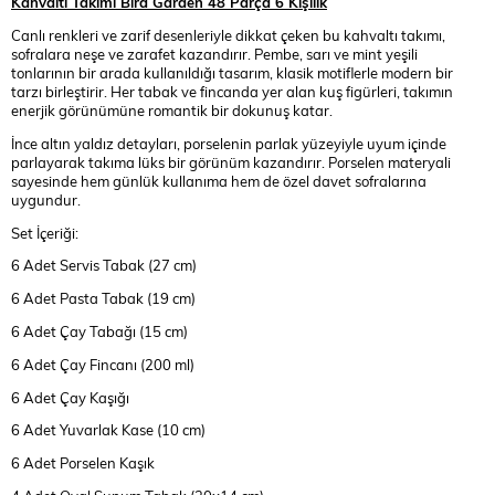
Kahvaltı Takımı Bird Garden 48 Parça 6 Kişilik
Canlı renkleri ve zarif desenleriyle dikkat çeken bu kahvaltı takımı,
sofralara neşe ve zarafet kazandırır. Pembe, sarı ve mint yeşili
tonlarının bir arada kullanıldığı tasarım, klasik motiflerle modern bir
tarzı birleştirir. Her tabak ve fincanda yer alan kuş figürleri, takımın
enerjik görünümüne romantik bir dokunuş katar.
İnce altın yaldız detayları, porselenin parlak yüzeyiyle uyum içinde
parlayarak takıma lüks bir görünüm kazandırır. Porselen materyali
sayesinde hem günlük kullanıma hem de özel davet sofralarına
uygundur.
Set İçeriği:
6 Adet Servis Tabak (27 cm)
6 Adet Pasta Tabak (19 cm)
6 Adet Çay Tabağı (15 cm)
6 Adet Çay Fincanı (200 ml)
6 Adet Çay Kaşığı
6 Adet Yuvarlak Kase (10 cm)
6 Adet Porselen Kaşık