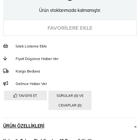
Ürün stoklarımızda kalmamıştır.
FAVORILERE EKLE
İstek Listeme Ekle
Fiyat Düşünce Haber Ver
Kargo Bedava
Gelince Haber Ver
TAVSIYE ET
SORULAR (0) VE
CEVAPLAR (0)
ÜRÜN ÖZELLIKLERI