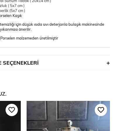
al Sunum Tabak ( 20x14 cm )
luk ( 5x7 cm )
erlik (5x7 cm )
rselen Kaşık
temizliği için düşük ısıda sıvı deterjanla bulaşık makinesinde
yıkanması önerilir.
:
Porselen malzemeden üretilmiştir
 SEÇENEKLERI
UZ.