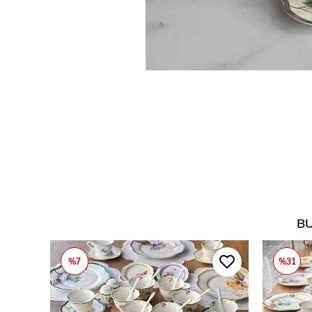
BU
%7
%31