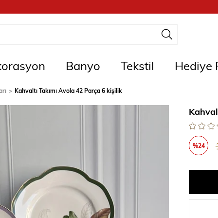
orasyon
Banyo
Tekstil
Hediye F
arı
Kahvaltı Takımı Avola 42 Parça 6 kişilik
Kahvalt
%
24
İndirim