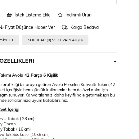
İstek Listeme Ekle
İndirimli Ürün
Fiyat Düşünce Haber Ver
Kargo Bedava
SIYE ET
SORULAR (0) VE CEVAPLAR (0)
ÖZELLIKLERI
Takımı Avola 42 Parça 6 Kişilik
e pratikliği bir araya getiren Avola Porselen Kahvaltı Takımı,42
zet içeriğiyle hem günlük kullanımlar hem de özel anlar için
seçim sunuyor. Kahvaltılarınızı daha keyifli hale getirmek için bu
nde sofralarınıza uyum katabilirsiniz.
Set İçeriği
rvis Tabak ( 28 cm)
y Fincan
y Tabak ( 16 cm)
varlak Sos kase (10x6 cm )