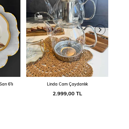
SEPETE EKLE
rı 6'lı
Linda Cam Çaydanlık
Porsel
2.999,00 TL