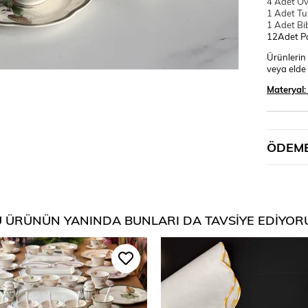
4 Adet Ov
1 Adet Tuz
1 Adet Bib
12Adet Po
Ürünlerin 
veya elde 
Materyal
ÖDEME
 ÜRÜNÜN YANINDA BUNLARI DA TAVSIYE EDIYOR