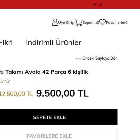
15. Yıl
Üye Girişi
Sepetim
0
Favorilerim
0
ikri
İndirimli Ürünler
< < Önceki Sayfaya Dön
ı Takımı Avola 42 Parça 6 kişilik
9.500,00 TL
12.500,00 TL
FAVORILERE EKLE