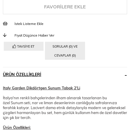
FAVORILERE EKLE
İstek Listeme Ekle
Fiyat Düşünce Haber Ver
TAVSIYE ET
SORULAR (0) VE
CEVAPLAR (0)
ÜRÜN ÖZELLIKLERI
Italy Garden Dikdörtgen Sunum Tabak 2'Li
İtalya'nın renkli bahçelerinden ilham alınarak tasarlanan bu
özel Sunum seti, nar ve limon desenlerinin canlılığıyla sofralarınıza
ferahlık katıyor. Lacivert dama etnik detaylarıyla modern ve geleneksel
çizgileri harmanlayan bu set, hem günlük kullanım hem de özel davetler
için şık bir tercih.
Ürün Özellikleri: