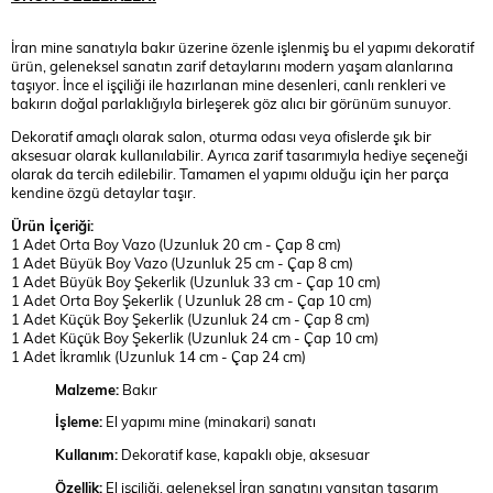
İran mine sanatıyla bakır üzerine özenle işlenmiş bu el yapımı dekoratif
ürün, geleneksel sanatın zarif detaylarını modern yaşam alanlarına
taşıyor. İnce el işçiliği ile hazırlanan mine desenleri, canlı renkleri ve
bakırın doğal parlaklığıyla birleşerek göz alıcı bir görünüm sunuyor.
Dekoratif amaçlı olarak salon, oturma odası veya ofislerde şık bir
aksesuar olarak kullanılabilir. Ayrıca zarif tasarımıyla hediye seçeneği
olarak da tercih edilebilir. Tamamen el yapımı olduğu için her parça
kendine özgü detaylar taşır.
Ürün İçeriği:
1 Adet Orta Boy Vazo (Uzunluk 20 cm - Çap 8 cm)
1 Adet Büyük Boy Vazo (Uzunluk 25 cm - Çap 8 cm)
1 Adet Büyük Boy Şekerlik (Uzunluk 33 cm - Çap 10 cm)
1 Adet Orta Boy Şekerlik ( Uzunluk 28 cm - Çap 10 cm)
1 Adet Küçük Boy Şekerlik (Uzunluk 24 cm - Çap 8 cm)
1 Adet Küçük Boy Şekerlik (Uzunluk 24 cm - Çap 10 cm)
1 Adet İkramlık (Uzunluk 14 cm - Çap 24 cm)
Malzeme:
Bakır
İşleme:
El yapımı mine (minakari) sanatı
Kullanım:
Dekoratif kase, kapaklı obje, aksesuar
Özellik:
El işçiliği, geleneksel İran sanatını yansıtan tasarım