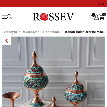
15. Yıl
0
0
Anasayfa
Dekorasyon
Handmade
İsfahan Bakır Üzerine Mine İşl