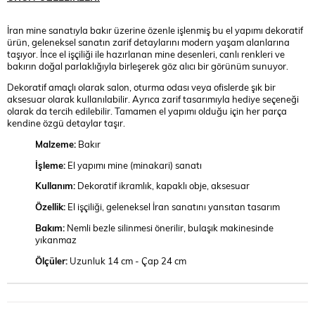
İran mine sanatıyla bakır üzerine özenle işlenmiş bu el yapımı dekoratif
ürün, geleneksel sanatın zarif detaylarını modern yaşam alanlarına
taşıyor. İnce el işçiliği ile hazırlanan mine desenleri, canlı renkleri ve
bakırın doğal parlaklığıyla birleşerek göz alıcı bir görünüm sunuyor.
Dekoratif amaçlı olarak salon, oturma odası veya ofislerde şık bir
aksesuar olarak kullanılabilir. Ayrıca zarif tasarımıyla hediye seçeneği
olarak da tercih edilebilir. Tamamen el yapımı olduğu için her parça
kendine özgü detaylar taşır.
Malzeme:
Bakır
İşleme:
El yapımı mine (minakari) sanatı
Kullanım:
Dekoratif ikramlık, kapaklı obje, aksesuar
Özellik:
El işçiliği, geleneksel İran sanatını yansıtan tasarım
Bakım:
Nemli bezle silinmesi önerilir, bulaşık makinesinde
yıkanmaz
Ölçüler:
Uzunluk 14 cm - Çap 24 cm