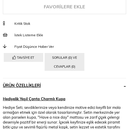
FAVORILERE EKLE
Kritik Stok
İstek Listeme Ekle
Fiyat Düşünce Haber Ver
TAVSIYE ET
SORULAR (0) VE
CEVAPLAR (0)
ÜRÜN ÖZELLIKLERI
Hediyelik Yeşil Çanta Charmlı Kupa
Hediye Seti, sevdiklerinize veya kendinize motive edici keyifli bir mola
armağan etmek için özel olarak tasarlanmıştır. Setin merkezinde yer
alan porselen kupa, "Have a nice day" mottosu ve zarif çiçek çelengi
deseniyle pozitif bir enerji sunar. İçecek keyfinize eşlik edecek piramit
bitki çayı ve sevimli figürlü metal kaşık, setin lezzet ve estetik tarafını