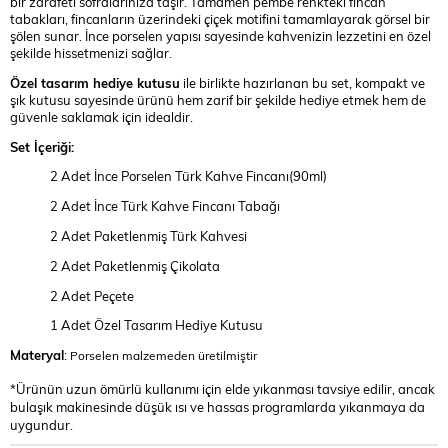
bir zarafeti sofralarınıza taşır. Tamamen pembe renkteki fincan
tabakları, fincanların üzerindeki çiçek motifini tamamlayarak görsel bir
şölen sunar. İnce porselen yapısı sayesinde kahvenizin lezzetini en özel
şekilde hissetmenizi sağlar.
Özel tasarım hediye kutusu
ile birlikte hazırlanan bu set, kompakt ve
şık kutusu sayesinde ürünü hem zarif bir şekilde hediye etmek hem de
güvenle saklamak için idealdir.
Set İçeriği:
2 Adet İnce Porselen Türk Kahve Fincanı(90ml)
2 Adet İnce Türk Kahve Fincanı Tabağı
2 Adet Paketlenmiş Türk Kahvesi
2 Adet Paketlenmiş Çikolata
2 Adet Peçete
1 Adet Özel Tasarım Hediye Kutusu
Materyal
:
Porselen malzemeden üretilmiştir
*Ürünün uzun ömürlü kullanımı için elde yıkanması tavsiye edilir, ancak
bulaşık makinesinde düşük ısı ve hassas programlarda yıkanmaya da
uygundur.