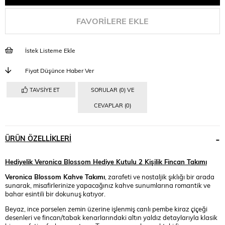
FAVORILERE EKLE
İstek Listeme Ekle
Fiyat Düşünce Haber Ver
TAVSIYE ET
SORULAR (0) VE
CEVAPLAR (0)
ÜRÜN ÖZELLIKLERI
Hediyelik Veronica Blossom Hediye Kutulu 2 Kişilik Fincan Takımı
Veronica Blossom Kahve Takımı
, zarafeti ve nostaljik şıklığı bir arada
sunarak, misafirlerinize yapacağınız kahve sunumlarına romantik ve
bahar esintili bir dokunuş katıyor.
Beyaz, ince porselen zemin üzerine işlenmiş canlı pembe kiraz çiçeği
desenleri ve fincan/tabak kenarlarındaki altın yaldız detaylarıyla klasik