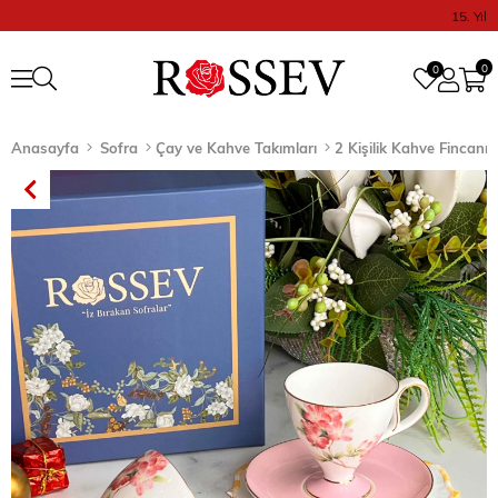
15. Yıl
0
0
Anasayfa
Sofra
Çay ve Kahve Takımları
2 Kişilik Kahve Fincanı