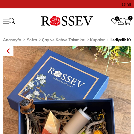
15. Yıl
0
0
Anasayfa
Sofra
Çay ve Kahve Takımları
Kupalar
Hediyelik Kr