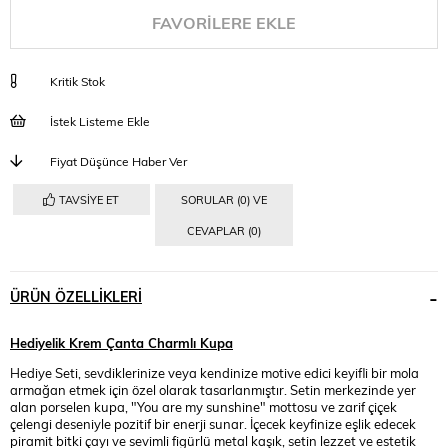
FAVORILERE EKLE
Kritik Stok
İstek Listeme Ekle
Fiyat Düşünce Haber Ver
TAVSIYE ET
SORULAR (0) VE
CEVAPLAR (0)
ÜRÜN ÖZELLIKLERI
Hediyelik Krem Çanta Charmlı Kupa
Hediye Seti, sevdiklerinize veya kendinize motive edici keyifli bir mola
armağan etmek için özel olarak tasarlanmıştır. Setin merkezinde yer
alan porselen kupa, "You are my sunshine" mottosu ve zarif çiçek
çelengi deseniyle pozitif bir enerji sunar. İçecek keyfinize eşlik edecek
piramit bitki çayı ve sevimli figürlü metal kaşık, setin lezzet ve estetik