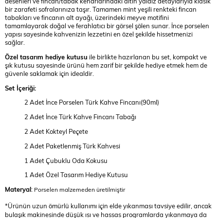
desenleri ve fincan/tabak kenarlarındaki altın yaldız detaylarıyla klasik
bir zarafeti sofralarınıza taşır. Tamamen mint yeşili renkteki fincan
tabakları ve fincanın alt ayağı, üzerindeki meyve motifini
tamamlayarak doğal ve ferahlatıcı bir görsel şölen sunar. İnce porselen
yapısı sayesinde kahvenizin lezzetini en özel şekilde hissetmenizi
sağlar.
Özel tasarım hediye kutusu
ile birlikte hazırlanan bu set, kompakt ve
şık kutusu sayesinde ürünü hem zarif bir şekilde hediye etmek hem de
güvenle saklamak için idealdir.
Set İçeriği:
2 Adet İnce Porselen Türk Kahve Fincanı(90ml)
2 Adet İnce Türk Kahve Fincanı Tabağı
2 Adet Kokteyl Peçete
2 Adet Paketlenmiş Türk Kahvesi
1 Adet Çubuklu Oda Kokusu
1 Adet Özel Tasarım Hediye Kutusu
Materyal
:
Porselen malzemeden üretilmiştir
*Ürünün uzun ömürlü kullanımı için elde yıkanması tavsiye edilir, ancak
bulaşık makinesinde düşük ısı ve hassas programlarda yıkanmaya da