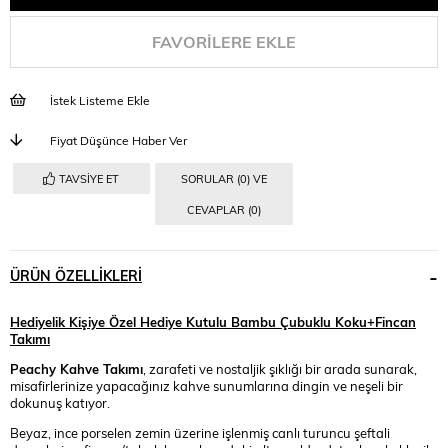
FAVORILERE EKLE
İstek Listeme Ekle
Fiyat Düşünce Haber Ver
TAVSIYE ET
SORULAR (0) VE
CEVAPLAR (0)
ÜRÜN ÖZELLIKLERI
Hediyelik Kişiye Özel Hediye Kutulu Bambu Çubuklu Koku+Fincan
Takımı
Peachy Kahve Takımı
, zarafeti ve nostaljik şıklığı bir arada sunarak,
misafirlerinize yapacağınız kahve sunumlarına dingin ve neşeli bir
dokunuş katıyor.
Beyaz, ince porselen zemin üzerine işlenmiş canlı turuncu şeftali