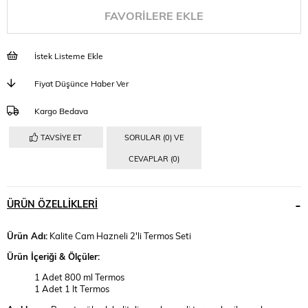
FAVORILERE EKLE
İstek Listeme Ekle
Fiyat Düşünce Haber Ver
Kargo Bedava
TAVSIYE ET
SORULAR (0) VE
CEVAPLAR (0)
ÜRÜN ÖZELLIKLERI
Ürün Adı:
Kalite Cam Hazneli 2'li Termos Seti
Ürün İçeriği & Ölçüler:
1 Adet 800 ml Termos
1 Adet 1 lt Termos