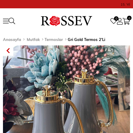
15. Yıl
0
0
Anasayfa
Mutfak
Termoslar
Gri Gold Termos 2'Li