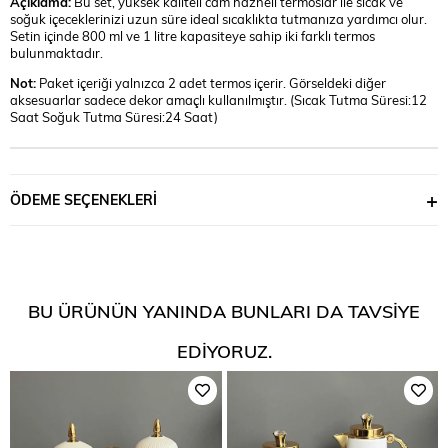
Açıklama:
Bu set, yüksek kaliteli cam hazneli termoslar ile sıcak ve
soğuk içeceklerinizi uzun süre ideal sıcaklıkta tutmanıza yardımcı olur.
Setin içinde 800 ml ve 1 litre kapasiteye sahip iki farklı termos
bulunmaktadır.
Not:
Paket içeriği yalnızca 2 adet termos içerir. Görseldeki diğer
aksesuarlar sadece dekor amaçlı kullanılmıştır. (Sıcak Tutma Süresi:12
Saat Soğuk Tutma Süresi:24 Saat)
ÖDEME SEÇENEKLERI
BU ÜRÜNÜN YANINDA BUNLARI DA TAVSIYE
EDIYORUZ.