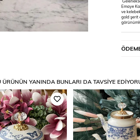
Geleneksel
Emaye Kav
ve kelebek
gold şerit
görünümlü 
ÖDEME
 ÜRÜNÜN YANINDA BUNLARI DA TAVSIYE EDIYOR