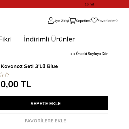
15. Yıl
Üye Girişi
Sepetim
0
Favorilerim
0
ikri
İndirimli Ürünler
< < Önceki Sayfaya Dön
Kavanoz Seti 3'Lü Blue
00,00 TL
FAVORILERE EKLE