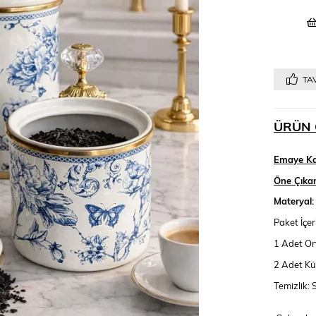
TAV
ÜRÜN 
Emaye Ka
Öne Çıkan 
Materyal:
Paket İçer
1 Adet Or
2 Adet Kü
Temizlik: