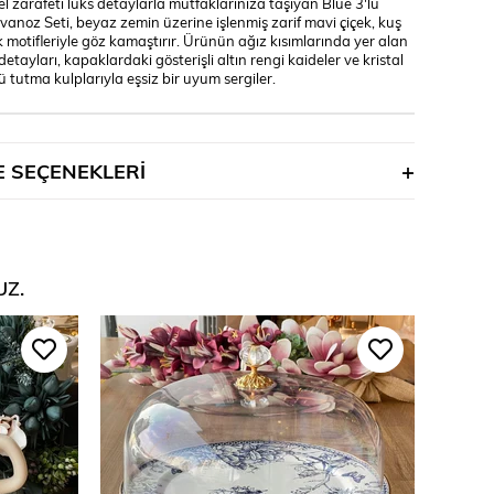
 zarafeti lüks detaylarla mutfaklarınıza taşıyan Blue 3'lü
anoz Seti, beyaz zemin üzerine işlenmiş zarif mavi çiçek, kuş
 motifleriyle göz kamaştırır. Ürünün ağız kısımlarında yer alan
 detayları, kapaklardaki gösterişli altın rengi kaideler ve kristal
tutma kulplarıyla eşsiz bir uyum sergiler.
 SEÇENEKLERI
UZ.