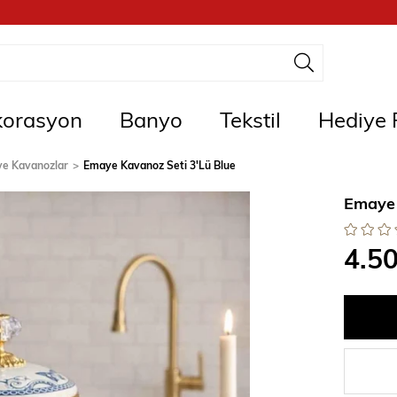
orasyon
Banyo
Tekstil
Hediye F
 ve Kavanozlar
Emaye Kavanoz Seti 3'Lü Blue
Emaye 
4.5