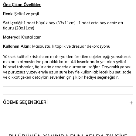
Öne Çıkan Özellikler:
Renk:
Şeffaf ve yeşil
Set İçeriği:
1 adet büyük boy (33x11cm) , 1 adet orta boy deniz atı
figürü (28x11cm)
Materyal:
Kristal cam
Kullanım Alanı:
Masaüstü, kitaplık ve dresuar dekorasyonu
Yüksek kaliteli kristal cam materyalden üretilen objeler, ışığı yansıtarak
mekanın atmosferine parlaklık katar. Alt kısımlarında yer alan şeffaf
küresel tabanlar, figürlerin dengede durmasını sağlar. Dayanıklı yapısı
ve pürüzsüz yüzeyleriyle uzun süre keyifle kullanılabilecek bu set, sade
ve dikkat çeken detayları sevenler için şık bir hediye seçeneğidir.
ÖDEME SEÇENEKLERI
BU ÜRÜNÜN YANINDA BUNLARI DA TAVSIYE