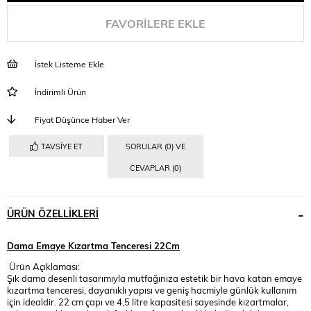
FAVORILERE EKLE
İstek Listeme Ekle
İndirimli Ürün
Fiyat Düşünce Haber Ver
TAVSIYE ET
SORULAR (0) VE
CEVAPLAR (0)
ÜRÜN ÖZELLIKLERI
Dama Emaye Kızartma Tenceresi 22Cm
Ürün Açıklaması:
Şık dama desenli tasarımıyla mutfağınıza estetik bir hava katan emaye
kızartma tenceresi, dayanıklı yapısı ve geniş hacmiyle günlük kullanım
için idealdir. 22 cm çapı ve 4,5 litre kapasitesi sayesinde kızartmalar,