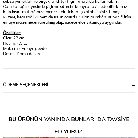
sebze yemekleri ve birçok farklı tarif için rahatlıkla kullanılabilir.
Cam kapağı sayesinde pişirme sürecini kolayca takip edebilir, kırmızı
kulp kısmı mutfağınıza modern bir dokunuş katabilirsiniz. Emaye
yüzeyi, hem sağlıklı hem de uzun ömürlü kullanım imkânı sunar.
*Ürün
emaye malzemeden üretilmiş olup, sadece elde yıkamaya uygundur.
Özellikler:
Ölçü: 22 cm
Hacim: 4,5 Lt
Malzeme: Emaye gövde
Desen: Dama desen
ÖDEME SEÇENEKLERI
BU ÜRÜNÜN YANINDA BUNLARI DA TAVSIYE
EDIYORUZ.