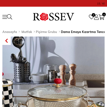
15. Yıl
0
0
Anasayfa
Mutfak
Pişirme Grubu
Dama Emaye Kızartma Tencer