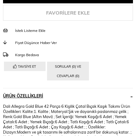
FAVORILERE EKLE
İstek Listeme Ekle
Fiyat Düşünce Haber Ver
Kargo Bedava
TAVSIYE ET
SORULAR (0) VE
CEVAPLAR (0)
ÜRÜN ÖZELLIKLERI
Dali Allegra Gold Blue 42 Parça 6 Kişilik Çatal Bıçak Kaşık Takımı Ürün
Özellikleri: Kalite:1. Kalite ; Materyal:Şık ve dayanıklı paslanmaz çelik ;
Renk:Gold Blue (Altın Mavi) ; Set İçeriği: Yemek Kaşığı:6 Adet ; Yemek
Çatalı:6 Adet ; Yemek Bıçağı:6 Adet ; Tatlı Kaşığı:6 Adet ; Tatlı Çatalı:6
Adet ; Tatlı Bıçağı:6 Adet ; Çay Kaşığı:6 Adet ; ; Özellikler:
Dizayn:Modern ve şık tasarımı ile sofralarınıza zarif bir dokunuş katar. ;