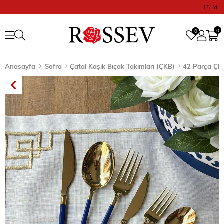
15. Yıl
0
0
Anasayfa
Sofra
Çatal Kaşık Bıçak Takımları (ÇKB)
42 Parça ÇK