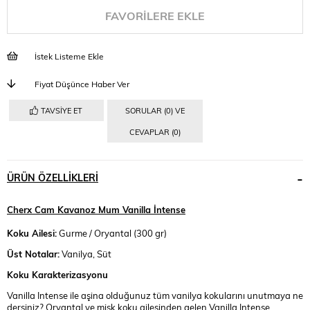
FAVORILERE EKLE
İstek Listeme Ekle
Fiyat Düşünce Haber Ver
TAVSIYE ET
SORULAR (0) VE
CEVAPLAR (0)
ÜRÜN ÖZELLIKLERI
Cherx Cam Kavanoz Mum Vanilla İntense
Koku Ailesi:
Gurme / Oryantal (300 gr)
Üst Notalar:
Vanilya, Süt
Koku Karakterizasyonu
Vanilla Intense ile aşina olduğunuz tüm vanilya kokularını unutmaya ne
dersiniz? Oryantal ve misk koku ailesinden gelen Vanilla Intense,