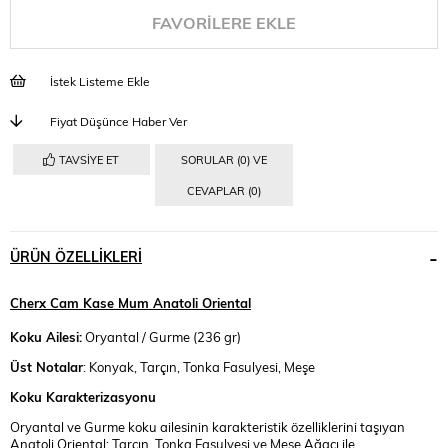
FAVORILERE EKLE
İstek Listeme Ekle
Fiyat Düşünce Haber Ver
TAVSIYE ET
SORULAR (0) VE
CEVAPLAR (0)
ÜRÜN ÖZELLIKLERI
Cherx Cam Kase Mum Anatoli Oriental
Koku Ailesi:
Oryantal / Gurme (236 gr)
Üst Notalar
: Konyak, Tarçın, Tonka Fasulyesi, Meşe
Koku Karakterizasyonu
Oryantal ve Gurme koku ailesinin karakteristik özelliklerini taşıyan
Anatoli Oriental; Tarçın, Tonka Fasulyesi ve Meşe Ağacı ile