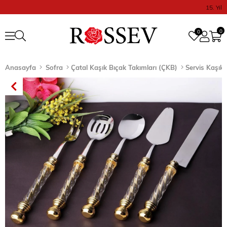
15. Yıl
0
0
Anasayfa
Sofra
Çatal Kaşık Bıçak Takımları (ÇKB)
Servis Kaşık S