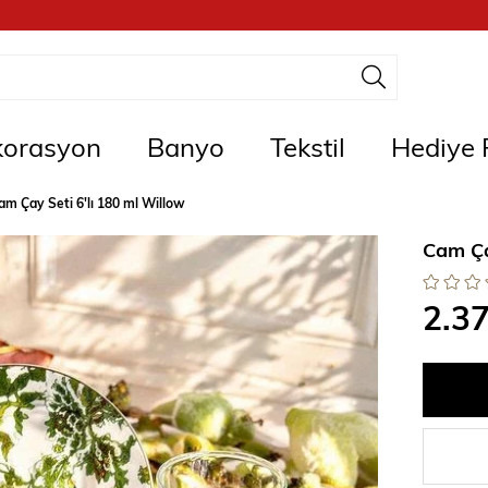
orasyon
Banyo
Tekstil
Hediye F
am Çay Seti 6'lı 180 ml Willow
Cam Ça
2.3