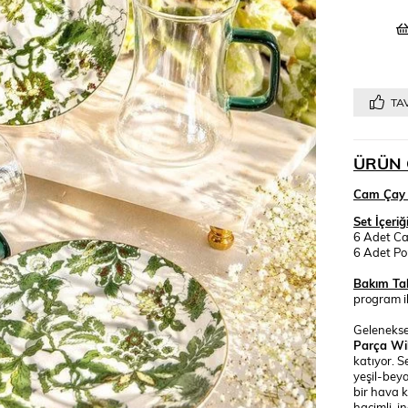
TAV
ÜRÜN 
Cam Çay S
Set İçeriği
6 Adet C
6 Adet Po
Bakım Tal
program il
Gelenekse
Parça Wi
katıyor. S
yeşil-beya
bir hava k
hacimli, i