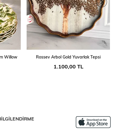
SEPETE EKLE
Cm Willow
Rossev Arbol Gold Yuvarlak Tepsi
Deri
1.100,00 TL
BİLGİLENDİRME