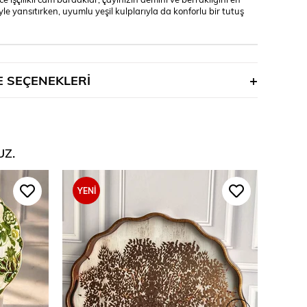
yle yansıtırken, uyumlu yeşil kulplarıyla da konforlu bir tutuş
 SEÇENEKLERI
UZ.
YENI
ÜRÜN