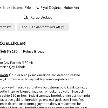
İstek Listeme Ekle
Fiyat Düşünce Haber Ver
Kargo Bedava
SIYE ET
SORULAR (0) VE CEVAPLAR (0)
ÖZELLIKLERI
eti 6'lı 180 ml Palace Breeze
:
am Çay Bardak (180ml)
rselen Çay Tabak
imatı:
Ürünler bulaşık makinesinde sıvı deterjan ve kısa
e yıkanması önerilir veya elde yıkama yapabilirsiniz
 çay keyfini saray zarafetiyle buluşturan bu 6 kişilik cam çay
saatlerinize ve ikramlarınıza asil bir dokunuş katar. İnce belli
ma sahip 180 ml hacmindeki cam çay bardaklarının üst kısmında
acivert ve gold tonlarındaki geleneksel çiçek esintili motifler,
amen desenli tasarlanmış çay tabaklarıyla mükemmel bir
sağlar. Klasik çay bardağı formunda tasarlanmış bu set, altın