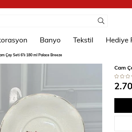
orasyon
Banyo
Tekstil
Hediye F
am Çay Seti 6'lı 180 ml Palace Breeze
Cam Ça
2.7