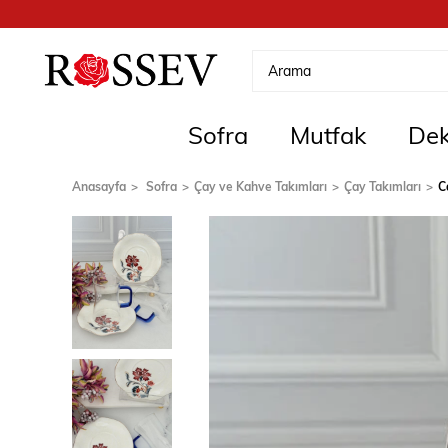
Sofra
Mutfak
Dek
Anasayfa
Sofra
Çay ve Kahve Takımları
Çay Takımları
C