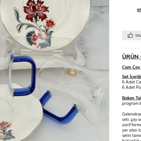
TAV
ÜRÜN 
Cam Çay S
Set İçeriği
6 Adet C
6 Adet Po
Bakım Tal
program il
Geleneksel
seti, çay 
zarif for
yer alan l
setin tam
bütünlük 