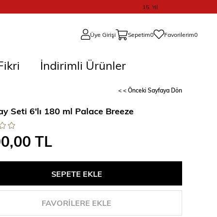
15. Yıl
Üye Girişi
Sepetim
0
Favorilerim
0
ikri
İndirimli Ürünler
< < Önceki Sayfaya Dön
y Seti 6'lı 180 ml Palace Breeze
00,00 TL
FAVORILERE EKLE