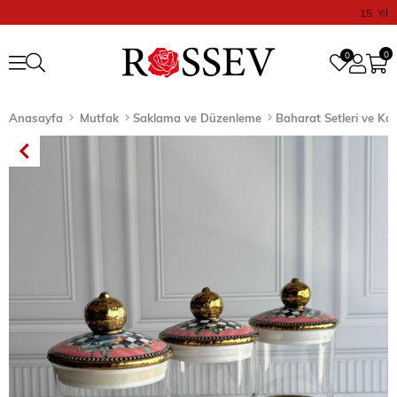
15. Yıl
0
0
Anasayfa
Mutfak
Saklama ve Düzenleme
Baharat Setleri ve Ka