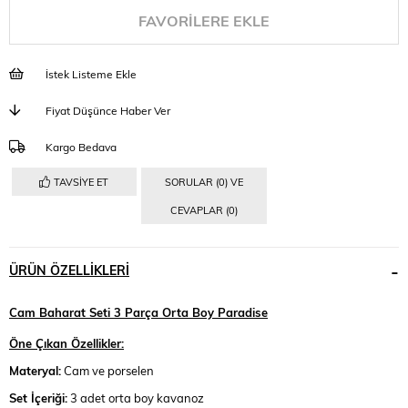
FAVORILERE EKLE
İstek Listeme Ekle
Fiyat Düşünce Haber Ver
Kargo Bedava
TAVSIYE ET
SORULAR (0) VE
CEVAPLAR (0)
ÜRÜN ÖZELLIKLERI
Cam Baharat Seti 3 Parça Orta Boy Paradise
Öne Çıkan Özellikler:
Materyal:
Cam ve porselen
Set İçeriği:
3 adet orta boy kavanoz