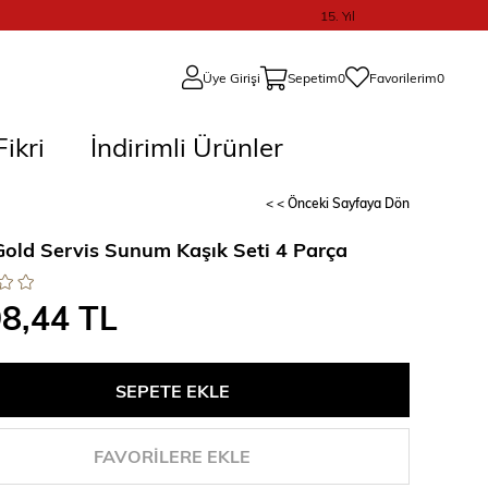
15. Yıl
Üye Girişi
Sepetim
0
Favorilerim
0
ikri
İndirimli Ürünler
< < Önceki Sayfaya Dön
Gold Servis Sunum Kaşık Seti 4 Parça
98,44 TL
FAVORILERE EKLE