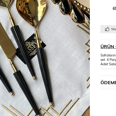
TAV
ÜRÜN 
Sofraların
set. 4 Par
Adet Salat
ÖDEME