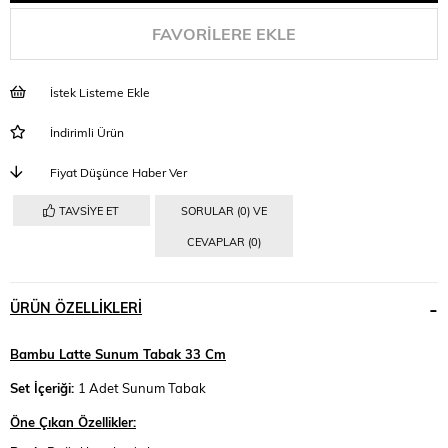
FAVORILERE EKLE
İstek Listeme Ekle
İndirimli Ürün
Fiyat Düşünce Haber Ver
TAVSIYE ET
SORULAR (0) VE
CEVAPLAR (0)
ÜRÜN ÖZELLIKLERI
Bambu Latte Sunum Tabak 33 Cm
Set İçeriği:
1 Adet Sunum Tabak
Öne Çıkan Özellikler: