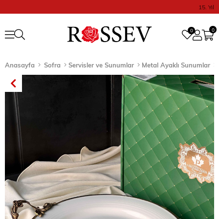
15. Yıl
0
0
Anasayfa
Sofra
Servisler ve Sunumlar
Metal Ayaklı Sunumlar