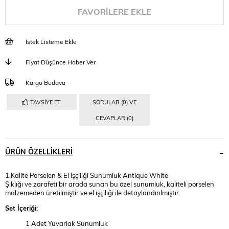
FAVORILERE EKLE
İstek Listeme Ekle
Fiyat Düşünce Haber Ver
Kargo Bedava
TAVSIYE ET
SORULAR (0) VE
CEVAPLAR (0)
ÜRÜN ÖZELLIKLERI
1.Kalite Porselen & El İşçiliği Sunumluk Antique White
Şıklığı ve zarafeti bir arada sunan bu özel sunumluk, kaliteli porselen
malzemeden üretilmiştir ve el işçiliği ile detaylandırılmıştır.
Set İçeriği:
1 Adet Yuvarlak Sunumluk