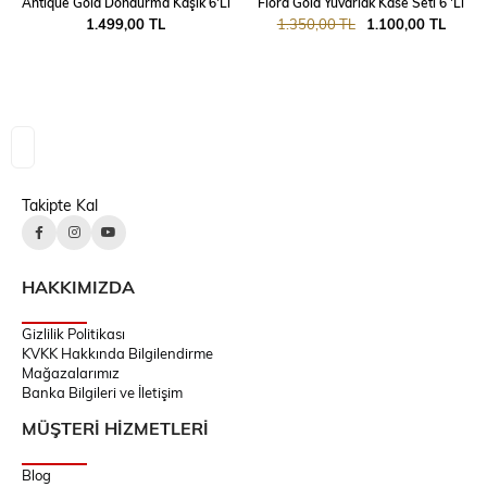
Antique Gold Dondurma Kaşık 6'Lı
Flora Gold Yuvarlak Kase Seti 6 'Lı
1.499,00 TL
1.350,00 TL
1.100,00 TL
Takipte Kal
HAKKIMIZDA
Gizlilik Politikası
KVKK Hakkında Bilgilendirme
Mağazalarımız
Banka Bilgileri ve İletişim
MÜŞTERİ HİZMETLERİ
Blog