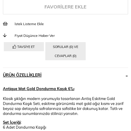
FAVORILERE EKLE
İstek Listeme Ekle
Fiyat Düşünce Haber Ver
TAVSIYE ET
SORULAR (0) VE
CEVAPLAR (0)
ÜRÜN ÖZELLIKLERI
Antique Mat Gold Dondurma Kaşık 6'Lı
Klasik şıklığın modern yorumuyla tasarlanan Antiq Eskitme Gold
Dondurma Kaşık Seti, eskitme görünümlü mat gold ağız kısmı ve zarif
beyaz sap detayıyla sofralarınıza sofistike bir dokunuş katar. Tatlı ve
dondurma sunumlarınızda stilinizi yansıtın.
Set İçeriği
:
6 Adet Dondurma Kaşığı