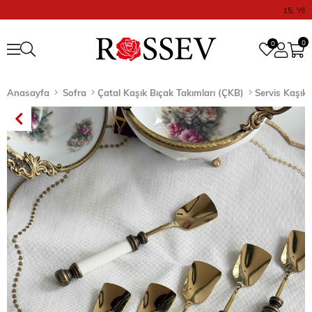
15. Yıl
0
0
Anasayfa
Sofra
Çatal Kaşık Bıçak Takımları (ÇKB)
Servis Kaşık S