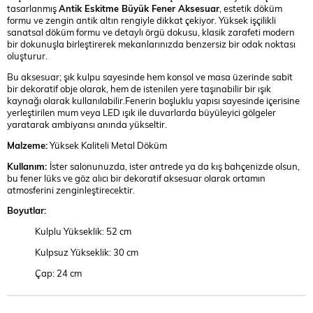
tasarlanmış
Antik Eskitme Büyük Fener Aksesuar
, estetik döküm
formu ve zengin antik altın rengiyle dikkat çekiyor. Yüksek işçilikli
sanatsal döküm formu ve detaylı örgü dokusu, klasik zarafeti modern
bir dokunuşla birleştirerek mekanlarınızda benzersiz bir odak noktası
oluşturur.
Bu aksesuar; şık kulpu sayesinde hem konsol ve masa üzerinde sabit
bir dekoratif obje olarak, hem de istenilen yere taşınabilir bir ışık
kaynağı olarak kullanılabilir.Fenerin boşluklu yapısı sayesinde içerisine
yerleştirilen mum veya LED ışık ile duvarlarda büyüleyici gölgeler
yaratarak ambiyansı anında yükseltir.
Malzeme:
Yüksek Kaliteli Metal Döküm
Kullanım:
İster salonunuzda, ister antrede ya da kış bahçenizde olsun,
bu fener lüks ve göz alıcı bir dekoratif aksesuar olarak ortamın
atmosferini zenginleştirecektir.
Boyutlar:
Kulplu Yükseklik: 52 cm
Kulpsuz Yükseklik: 30 cm
Çap: 24 cm