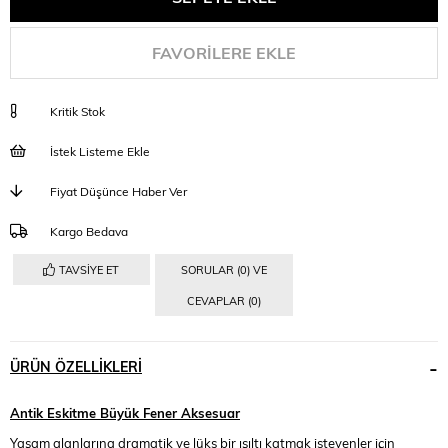
FAVORILERE EKLE
Kritik Stok
İstek Listeme Ekle
Fiyat Düşünce Haber Ver
Kargo Bedava
TAVSIYE ET
SORULAR (0) VE
CEVAPLAR (0)
ÜRÜN ÖZELLIKLERI
Antik Eskitme Büyük Fener Aksesuar
Yaşam alanlarına dramatik ve lüks bir ışıltı katmak isteyenler için