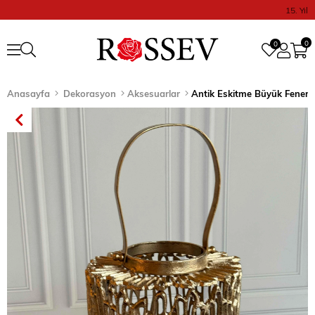
15. Yıl
0
0
Anasayfa
Dekorasyon
Aksesuarlar
Antik Eskitme Büyük Fener 