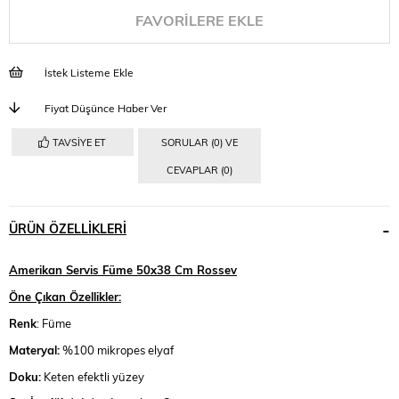
FAVORILERE EKLE
İstek Listeme Ekle
Fiyat Düşünce Haber Ver
TAVSIYE ET
SORULAR (0) VE
CEVAPLAR (0)
ÜRÜN ÖZELLIKLERI
Amerikan Servis Füme 50x38 Cm Rossev
Öne Çıkan Özellikler:
Renk
: Füme
Materyal:
%100 mikropes elyaf
Doku:
Keten efektli yüzey