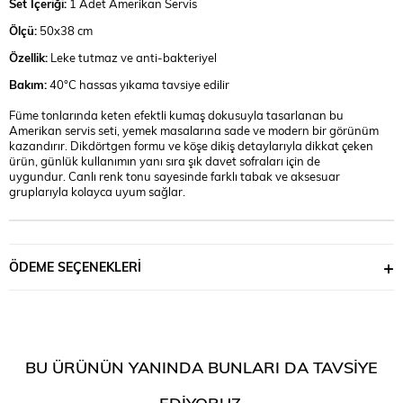
Set İçeriği:
1 Adet Amerikan Servis
Ölçü:
50x38 cm
Özellik:
Leke tutmaz ve anti-bakteriyel
Bakım:
40°C hassas yıkama tavsiye edilir
Füme tonlarında keten efektli kumaş dokusuyla tasarlanan bu
Amerikan servis seti, yemek masalarına sade ve modern bir görünüm
kazandırır. Dikdörtgen formu ve köşe dikiş detaylarıyla dikkat çeken
ürün, günlük kullanımın yanı sıra şık davet sofraları için de
uygundur. Canlı renk tonu sayesinde farklı tabak ve aksesuar
gruplarıyla kolayca uyum sağlar.
ÖDEME SEÇENEKLERI
BU ÜRÜNÜN YANINDA BUNLARI DA TAVSIYE
EDIYORUZ.