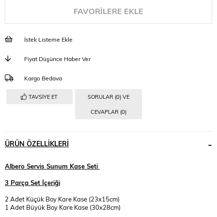
FAVORILERE EKLE
İstek Listeme Ekle
Fiyat Düşünce Haber Ver
Kargo Bedava
TAVSIYE ET
SORULAR (0) VE
CEVAPLAR (0)
ÜRÜN ÖZELLIKLERI
Albero Servis Sunum Kase Seti
3 Parça Set İçeriği
2 Adet Küçük Boy Kare Kase (23x15cm)
1 Adet Büyük Boy Kare Kase (30x28cm)