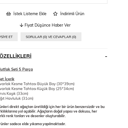
İstek Listeme Ekle
İndirimli Ürün
Fiyat Düşünce Haber Ver
SIYE ET
SORULAR (0) VE CEVAPLAR (0)
ÖZELLIKLERI
utfak Seti 5 Parça
et İçerik
varlak Kesme Tahtası Büyük Boy (30*39cm)
varlak Kesme Tahtası Küçük Boy (25*34cm)
rvis Kaşık (33cm)
ğıt Havluluk (31cm)
nleri direkt ağaçtan üretildiği için her bir ürün benzersizdir ve bu
klılıklarına yol açabilir. Ağaçların doğal yapısı ve dokusu, her
klı renk tonları ve desenler oluşturabilir.
ünler sadece elde yıkama yapılmaktadır.