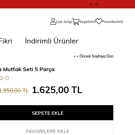
15. Yıl
Üye Girişi
Sepetim
0
Favorilerim
0
ikri
İndirimli Ürünler
< < Önceki Sayfaya Dön
 Mutfak Seti 5 Parça
1.625,00 TL
1.950,00 TL
FAVORILERE EKLE