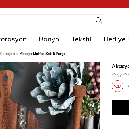
orasyon
Banyo
Tekstil
Hediye F
Gereçleri
Akasya Mutfak Seti 5 Parça
Akasya
%
17
İndirim