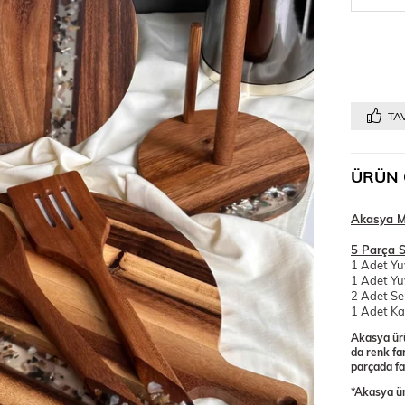
TAV
ÜRÜN 
Akasya M
5 Parça S
1 Adet Yu
1 Adet Yu
2 Adet Se
1 Adet Ka
Akasya ürü
da renk far
parçada far
*Akasya ür