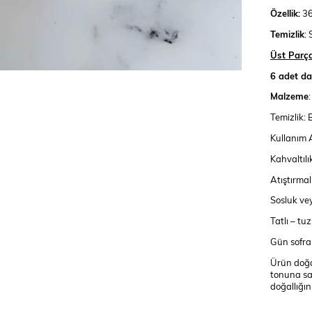
Özellik:
36
Temizlik
:
Üst Parça
6 adet d
Malzeme
Temizlik: 
Kullanım A
Kahvaltıl
Atıştırmal
Sosluk vey
Tatlı – tu
Gün sofral
Ürün doğal
tonuna sah
doğallığını