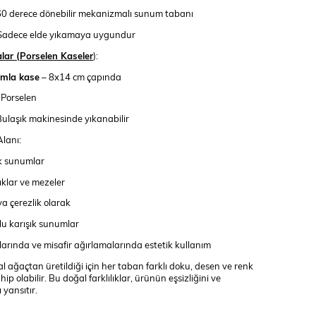
0 derece dönebilir mekanizmalı sunum tabanı
 Sadece elde yıkamaya uygundur
lar (Porselen Kaseler
):
amla kase
– 8x14 cm çapında
: Porselen
Bulaşık makinesinde yıkanabilir
lanı:
ık sunumlar
ıklar ve mezeler
a çerezlik olarak
zlu karışık sunumlar
arında ve misafir ağırlamalarında estetik kullanım
 ağaçtan üretildiği için her taban farklı doku, desen ve renk
ip olabilir. Bu doğal farklılıklar, ürünün eşsizliğini ve
 yansıtır.