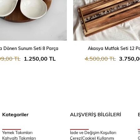
SEPETE EKLE
SEPETE EKLE
a Dönen Sunum Seti 8 Parça
Akasya Mutfak Seti 12 P
99,00 TL
1.250,00 TL
4.500,00 TL
3.750,0
Kategoriler
ALIŞVERİŞ BİLGİLERİ
Yemek Takımları
İade ve Değişim Koşulları
T
Kahvaltı Takımları
Çerez(Cookie) Kullanımı
G