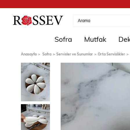
Sofra
Mutfak
Dek
Anasayfa
Sofra
Servisler ve Sunumlar
Orta Servislikler