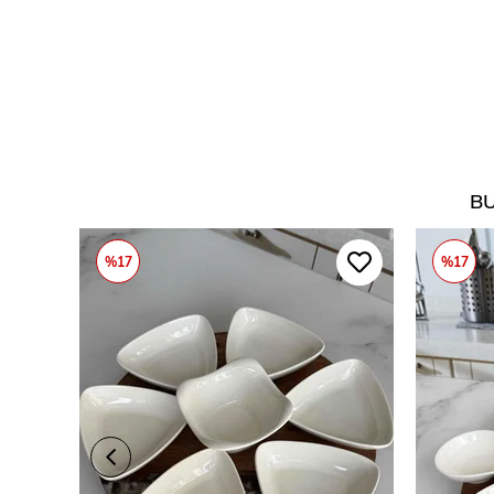
BU
%17
%17