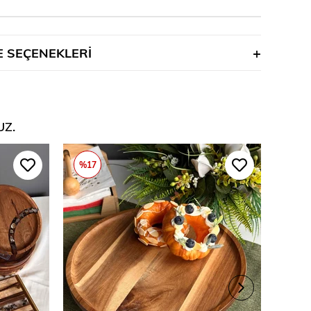
 SEÇENEKLERI
UZ.
%17