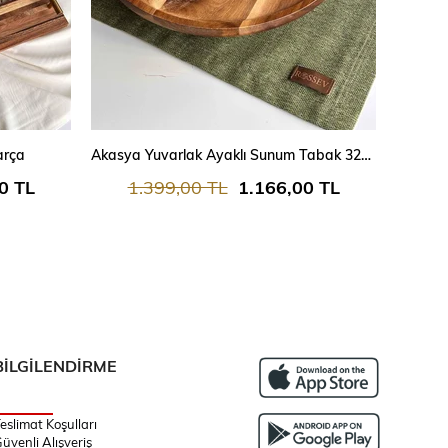
SEPETE EKLE
arça
Akasya Yuvarlak Ayaklı Sunum Tabak 32cm
0 TL
1.399,00 TL
1.166,00 TL
BİLGİLENDİRME
eslimat Koşulları
üvenli Alışveriş