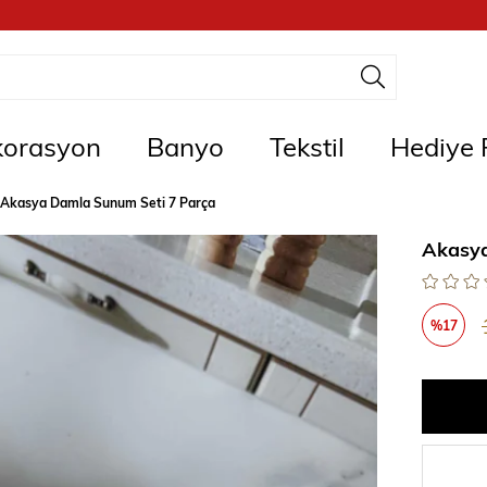
orasyon
Banyo
Tekstil
Hediye F
Akasya Damla Sunum Seti 7 Parça
Akasya
%
17
İndirim