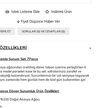
İstek Listeme Ekle
İndirimli Ürün
Fiyat Düşünce Haber Ver
SIYE ET
SORULAR (0) VE CEVAPLAR (0)
ÖZELLIKLERI
amla Sunum Seti 7Parça
sya ağacından üretilmiş döner taban üzerine yerleştirilen 6
 model porselen kase ile bu set, sofralarınıza zarafet ve
olaylığı kazandırıyor. Sunumlarınızı bir üst seviyeye taşıyacak
aynı zamanda hem günlük hem de özel gün kullanımları için
asya Dönen Sunumluk Ürün Özellikleri:
%100 Doğal Akasya Ağacı
cm