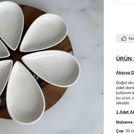
TAV
ÜRÜN 
Akasya D
Doğal aka
adet damla
kullanım k
bu ürün, 
idealdir.
1 Adet Ak
Malzeme:
Çap
: 30 