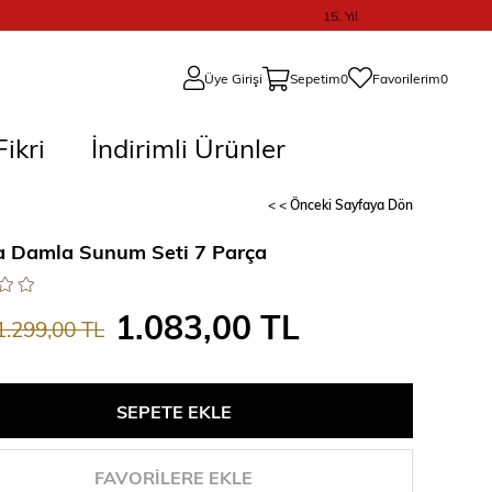
15. Yıl
Üye Girişi
Sepetim
0
Favorilerim
0
ikri
İndirimli Ürünler
< < Önceki Sayfaya Dön
 Damla Sunum Seti 7 Parça
1.083,00 TL
1.299,00 TL
FAVORILERE EKLE