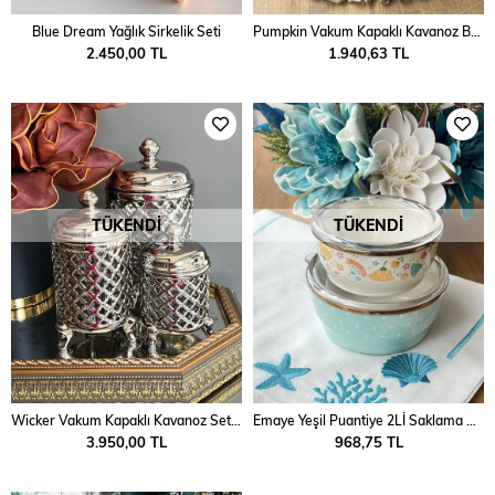
Blue Dream Yağlık Sirkelik Seti
Pumpkin Vakum Kapaklı Kavanoz Büyük Krem Gold
2.450,00 TL
1.940,63 TL
TÜKENDI
TÜKENDI
Wicker Vakum Kapaklı Kavanoz Set 3‘lü Gümüş
Emaye Yeşil Puantiye 2Lİ Saklama Kabı
3.950,00 TL
968,75 TL